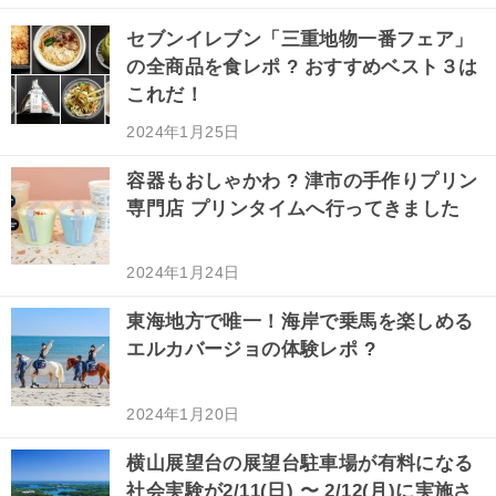
セブンイレブン「三重地物一番フェア」
の全商品を食レポ ? おすすめベスト３は
これだ！
2024年1月25日
容器もおしゃかわ ? 津市の手作りプリン
専門店 プリンタイムへ行ってきました
2024年1月24日
東海地方で唯一！海岸で乗馬を楽しめる
エルカバージョの体験レポ ?
2024年1月20日
横山展望台の展望台駐車場が有料になる
社会実験が2/11(日) 〜 2/12(月)に実施さ