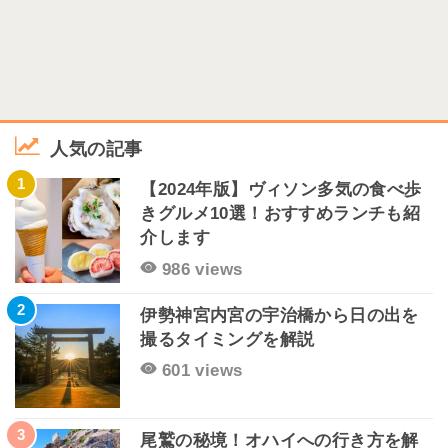
人気の記事
1
【2024年版】ヴィソン多気の食べ歩
きグルメ10選！おすすめランチも紹
介します
986 views
2
伊勢神宮内宮の宇治橋から日の出を
撮るタイミングを解説
601 views
3
尾鷲の秘境！オハイへの行き方を解