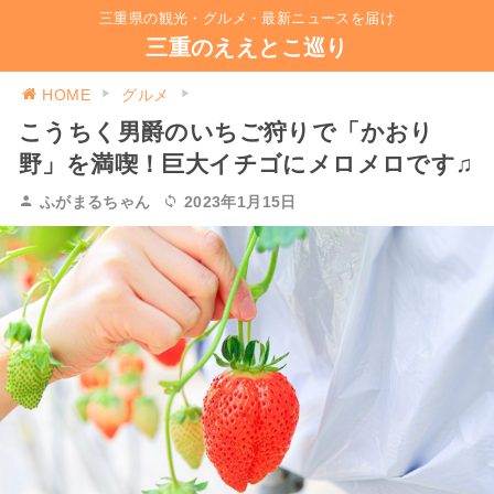
三重県の観光・グルメ・最新ニュースを届け
三重のええとこ巡り
HOME
グルメ
こうちく男爵のいちご狩りで「かおり
野」を満喫！巨大イチゴにメロメロです♫
ふがまるちゃん
2023年1月15日