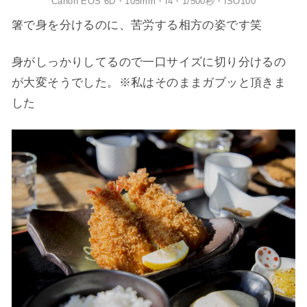
Canon EOS 6D・105mm・f4・1/500秒・ISO100
箸で身を分けるのに、苦労する相方の姿です笑
身がしっかりしてるので一口サイズに切り分けるの
が大変そうでした。※私はそのままガブッと頂きま
した