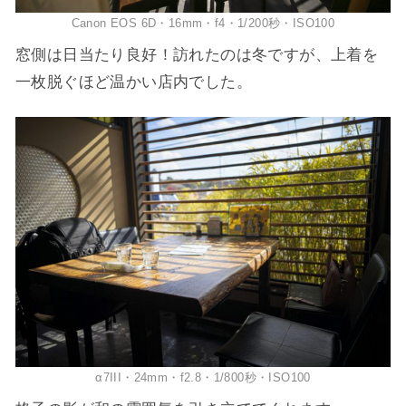
Canon EOS 6D・16mm・f4・1/200秒・ISO100
窓側は日当たり良好！訪れたのは冬ですが、上着を
一枚脱ぐほど温かい店内でした。
α7III・24mm・f2.8・1/800秒・ISO100