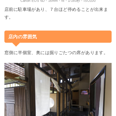
Canon EOS 6D・16mm・f8・1/160秒・ISO100
店前に駐車場があり、７台ほど停めることが出来ま
す。
店内の雰囲気
窓側に半個室、奥には掘りごたつの席があります。