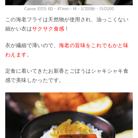
Canon EOS 6D・47mm・f4・1/200秒・ISO100
この海老フライは天然物が使用され、油っこくない
細かい衣は
サクサク食感
！
衣が繊細で薄いので、
海老の旨味をこれでもかと味
わえます。
定食に着いてきたお新香とごぼうはシャキシャキ食
感で美味しかったです。