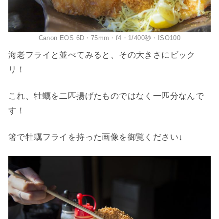
Canon EOS 6D・75mm・f4・1/400秒・ISO100
海老フライと並べてみると、その大きさにビック
リ！
これ、牡蠣を二匹揚げたものではなく一匹分なんで
す！
箸で牡蠣フライを持った画像を御覧ください↓