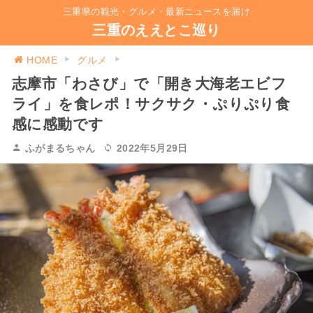
三重県の観光・グルメ・最新ニュースを届け
三重のええとこ巡り
HOME
グルメ
志摩市「わさび」で「開き大海老エビフ
ライ」を食レポ！サクサク・ぷりぷり食
感に感動です
ふがまるちゃん
2022年5月29日