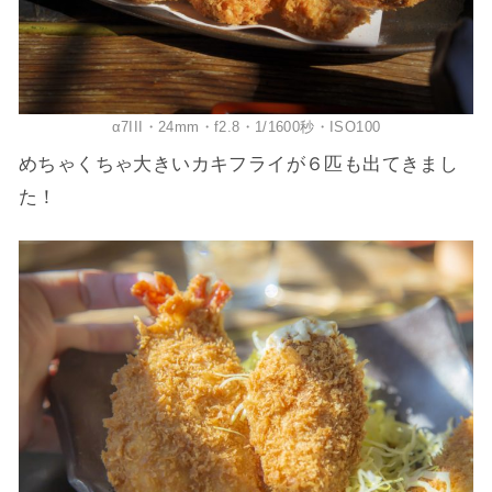
α7III・24mm・f2.8・1/1600秒・ISO100
めちゃくちゃ大きいカキフライが６匹も出てきまし
た！