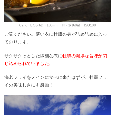
Canon EOS 6D・105mm・f4・1/160秒・ISO100
ご覧ください。薄い衣に牡蠣の身が詰め詰めに入っ
ております。
サクサクっとした繊細な衣に
牡蠣の濃厚な旨味が閉
じ込められていました。
海老フライをメインに食べに来たはずが、牡蠣フラ
イの美味しさにも感動！