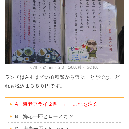
α7III・24mm・f2.8・1/800秒・ISO100
ランチはA~Hまでの８種類から選ぶことができ、ど
れも税込１３８０円です。
A 海老フライ２匹 ← これを注文
B 海老一匹とロースカツ
C 海老一匹とヒレかつ