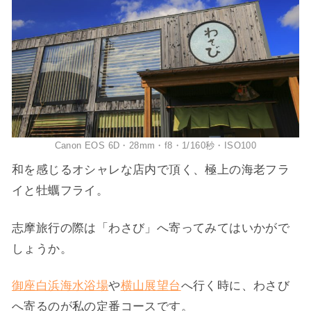
Canon EOS 6D・28mm・f8・1/160秒・ISO100
和を感じるオシャレな店内で頂く、極上の海老フラ
イと牡蠣フライ。
志摩旅行の際は「わさび」へ寄ってみてはいかがで
しょうか。
御座白浜海水浴場
や
横山展望台
へ行く時に、わさび
へ寄るのが私の定番コースです。