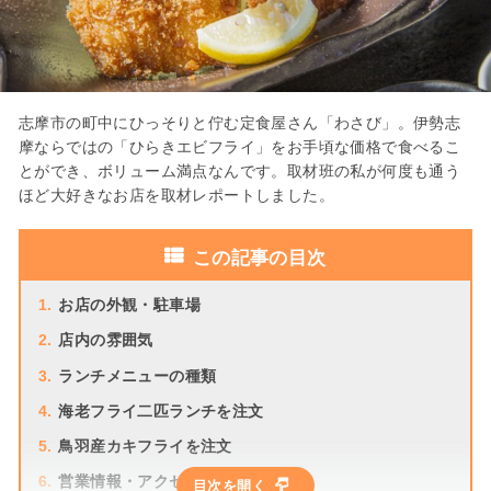
志摩市の町中にひっそりと佇む定食屋さん「わさび」。伊勢志
摩ならではの「ひらきエビフライ」をお手頃な価格で食べるこ
とができ、ボリューム満点なんです。取材班の私が何度も通う
ほど大好きなお店を取材レポートしました。
この記事の目次
1.
お店の外観・駐車場
2.
店内の雰囲気
3.
ランチメニューの種類
4.
海老フライ二匹ランチを注文
5.
鳥羽産カキフライを注文
6.
営業情報・アクセス