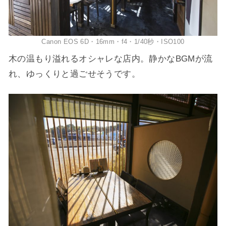
Canon EOS 6D・16mm・f4・1/40秒・ISO100
木の温もり溢れるオシャレな店内。静かなBGMが流
れ、ゆっくりと過ごせそうです。