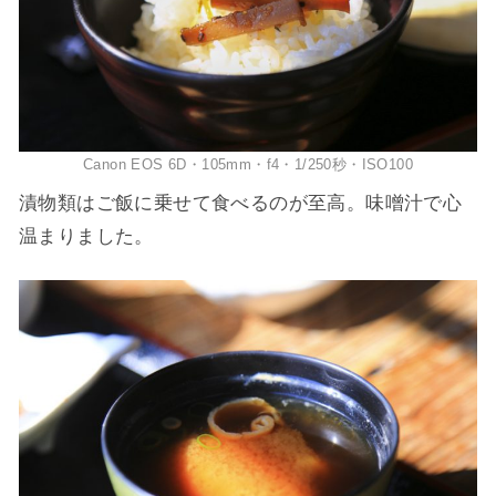
Canon EOS 6D・105mm・f4・1/250秒・ISO100
漬物類はご飯に乗せて食べるのが至高。味噌汁で心
温まりました。