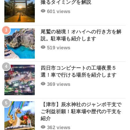
撮るタイミングを解説
601 views
3
尾鷲の秘境！オハイへの行き方を解
説。駐車場も紹介します
519 views
4
四日市コンビナートの工場夜景５
選！車で行ける場所を紹介します
369 views
5
【津市】辰水神社のジャンボ干支で
ご利益祈願！駐車場や歴代の干支を
紹介
362 views