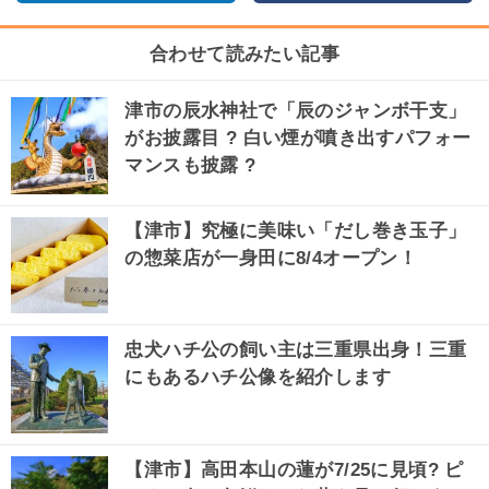
合わせて読みたい記事
津市の辰水神社で「辰のジャンボ干支」
がお披露目 ? 白い煙が噴き出すパフォー
マンスも披露 ?
【津市】究極に美味い「だし巻き玉子」
の惣菜店が一身田に8/4オープン！
忠犬ハチ公の飼い主は三重県出身！三重
にもあるハチ公像を紹介します
【津市】高田本山の蓮が7/25に見頃? ピ