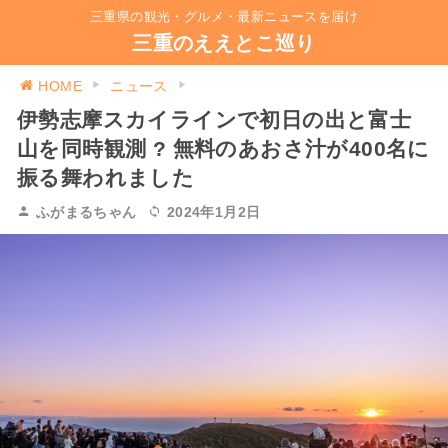
三重県の観光・グルメ・最新ニュースを届け
三重のええとこ巡り
HOME
ニュース
伊勢志摩スカイラインで初日の出と富士
山を同時観測 ? 無料のあおさ汁が400名に
振る舞われました
ふがまるちゃん
2024年1月2日