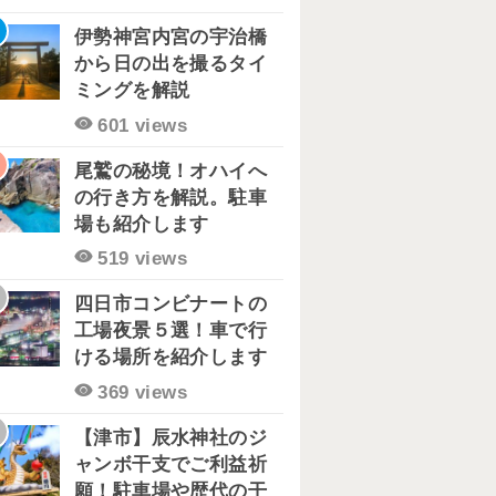
伊勢神宮内宮の宇治橋
から日の出を撮るタイ
ミングを解説
601 views
尾鷲の秘境！オハイへ
の行き方を解説。駐車
場も紹介します
519 views
四日市コンビナートの
工場夜景５選！車で行
ける場所を紹介します
369 views
【津市】辰水神社のジ
ャンボ干支でご利益祈
願！駐車場や歴代の干