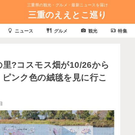
三重県の観光・グルメ・最新ニュースを届け
三重のええとこ巡り
ニュース
グルメ
観光
特集
里?コスモス畑が10/26から
！ピンク色の絨毯を見に行こ
日