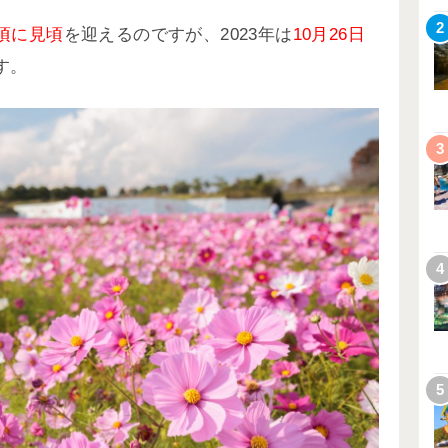
2
頃に見頃
を迎えるのですが、2023年は
10月26日
す。
3
4
5